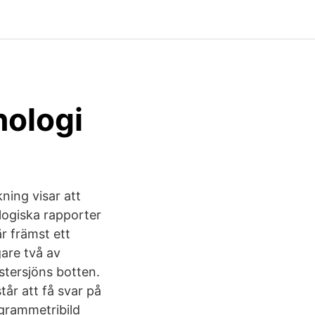
ologi
ning visar att
logiska rapporter
r främst ett
gare två av
stersjöns botten.
tår att få svar på
grammetribild