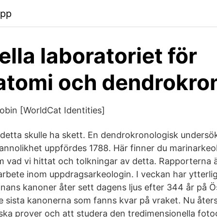
app
lla laboratoriet för
tomi och dendrokron
obin [WorldCat Identities]
 detta skulle ha skett. En dendrokronologisk undersök
annolikhet uppfördes 1788. Här finner du marinarkeo
m vad vi hittat och tolkningar av detta. Rapporterna ä
 arbete inom uppdragsarkeologin. I veckan har ytterli
nans kanoner åter sett dagens ljus efter 344 år på Ö
e sista kanonerna som fanns kvar på vraket. Nu åters
ka prover och att studera den tredimensionella foto