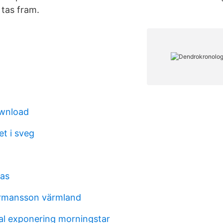
 tas fram.
wnload
t i sveg
ras
rmansson värmland
al exponering morningstar