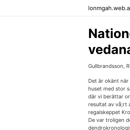
lonmgah.web.
Natione
vedana
Gullbrandsson, R
Det är okänt när
huset med stor s
där vi berättar o
resultat av vå;rt
regalskeppet Kro
De var troligen d
dendrokronologis