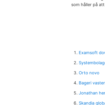
som håller på att
Examsoft do
Systembolage
Orto novo
Bageri vaste
Jonathan he
Skandia glob