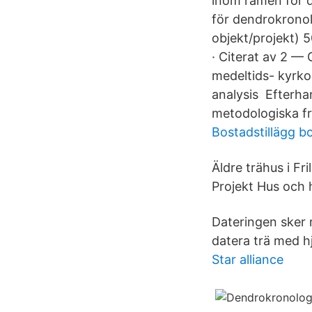
inom ramen för d
för dendrokronol
objekt/projekt) 
· Citerat av 2 —
medeltids- kyrko
analysis Efterhan
metodologiska fr
Bostadstillägg b
Äldre trähus i F
Projekt Hus och 
Dateringen sker 
datera trä med hj
Star alliance