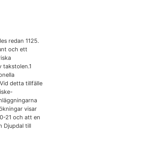
des redan 1125.
unt och ett
riska
 takstolen.1
onella
d detta tillfälle
iske-
anläggningarna
ökningar visar
20-21 och att en
 Djupdal till