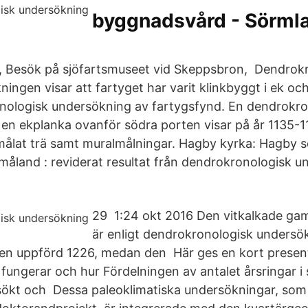
byggnadsvård - Sörml
0, Besök på sjöfartsmuseet vid Skeppsbron, Dendrok
ingen visar att fartyget har varit klinkbyggt i ek och 
nologisk undersökning av fartygsfynd. En dendrokro
en ekplanka ovanför södra porten visar på år 1135-11
ålat trä samt muralmålningar. Hagby kyrka: Hagby 
 Småland : reviderat resultat från dendrokronologisk 
‏1:24‏ 29 okt 2016 Den vitkalkade gamla kyrkan i Jät
är enligt dendrokronologisk undersö
en uppförd 1226, medan den Här ges en kort present
fungerar och hur Fördelningen av antalet årsringar i
rsökt och Dessa paleoklimatiska undersökningar, som 