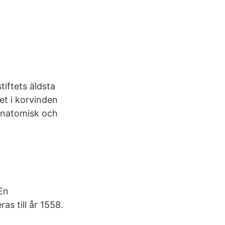
tiftets äldsta
et i korvinden
danatomisk och
En
as till år 1558.