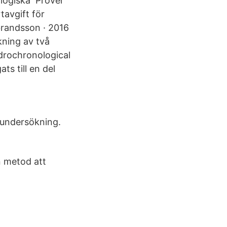
ologiska Prover
tavgift för
brandsson · 2016
kning av två
ndrochronological
s till en del
 undersökning.
n metod att