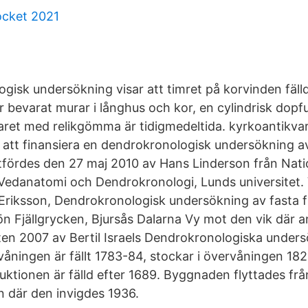
ocket 2021
gisk undersökning visar att timret på korvinden fäll
r bevarat murar i långhus och kor, en cylindrisk dopf
ltaret med relikgömma är tidigmedeltida. kyrkoantikva
r att finansiera en dendrokronologisk undersökning av
fördes den 27 maj 2010 av Hans Linderson från Nati
Vedanatomi och Dendrokronologi, Lunds universitet. Vi
Eriksson, Dendrokronologisk undersökning av fasta f
jön Fjällgrycken, Bjursås Dalarna Vy mot den vik där 
ten 2007 av Bertil Israels Dendrokronologiska unders
rvåningen är fällt 1783-84, stockar i övervåningen 18
uktionen är fälld efter 1689. Byggnaden flyttades från
där den invigdes 1936.