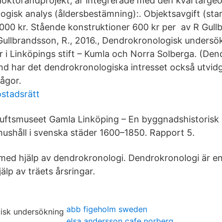
oktorandprojekt, är integrerade med den kvartärge
ogisk analys (åldersbestämning):. Objektsavgift (star
5000 kr. Stående konstruktioner 600 kr per av R Gull
 Gullbrandsson, R., 2016., Dendrokronologisk undersö
r i Linköpings stift – Kumla och Norra Solberga. (De
d har det dendrokronologiska intresset också utvidgat
ågor.
ostadsrätt
riluftsmuseet Gamla Linköping – En byggnadshistorisk
hushåll i svenska städer 1600–1850. Rapport 5.
med hjälp av dendrokronologi. Dendrokronologi är e
älp av träets årsringar.
abb figeholm sweden
elsa andersson cafe norberg