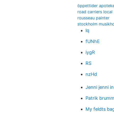
öppettider apotek
road carriers local
rousseau painter
stockholm musikh
lq
fUNhE
iygR
RS
nzHd
Jenni jenni 
Patrik brumm
My feldts bag