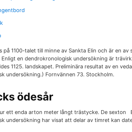
angentbord
ik
p
på 1100-talet till minne av Sankta Elin och är en av s
Enligt en dendrokronologisk undersökning är trävirk
lldes 1125. landskapet. Preliminära resultat av en ve
sk undersökning.) Fornvännen 73. Stockholm.
äcks ödesår
ur ett enda arton meter långt trästycke. De sexton 
 undersökning har visat att delar av timret kan dater