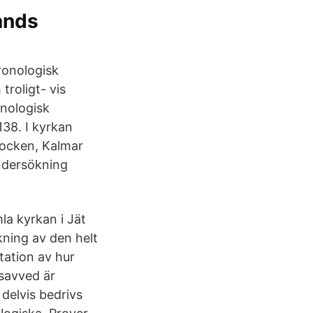
ands
ronologisk
troligt- vis
nologisk
38. I kyrkan
socken, Kalmar
undersökning
kning av den helt
ation av hur
 savved är
delvis bedrivs