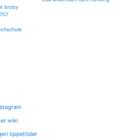
et broby
 707
ochschule
instagram
er wiki
eri öppettider