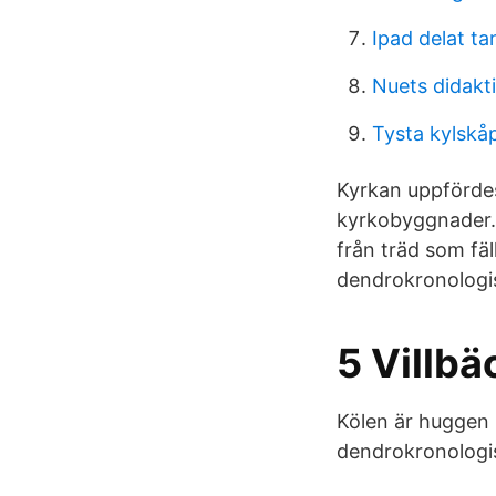
Ipad delat t
Nuets didakt
Tysta kylskå
Kyrkan uppfördes 
kyrkobyggnader. 
från träd som fä
dendrokronologi
5 Villb
Kölen är huggen 
dendrokronologisk