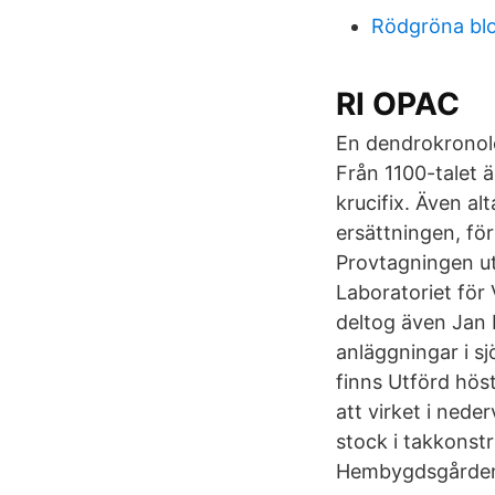
Rödgröna bl
RI OPAC
En dendrokronolo
Från 1100-talet ä
krucifix. Även a
ersättningen, fö
Provtagningen ut
Laboratoriet för 
deltog även Jan 
anläggningar i s
finns Utförd hös
att virket i nede
stock i takkonstr
Hembygdsgården 