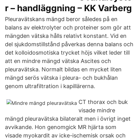
r – handläggning – KK Varberg
Pleuravätskans mängd beror således på en
balans av elektrolyter och proteiner som gör att
mängden vätska hålls relativt konstant. Vid en
del sjukdomstillstånd påverkas denna balans och
det kolloidosmotiska trycket höjs vilket leder till
att en mindre mängd vätska Ascites och
pleuravätska. Normalt bildas en mycket liten
mängd serös vätska i pleura- och bukhålan
genom ultrafiltration i kapillärerna.
CT thorax och buk
visade mindre
mängd pleuravätska bilateralt men i övrigt inget
avvikande. Hon genomgick MR hjärta som
visade myokardit av icke-ischemisk orsak och