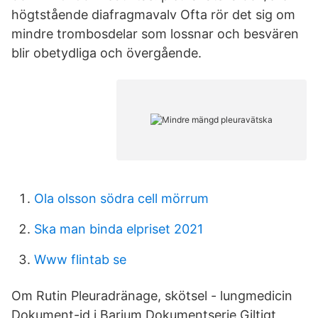
högtstående diafragmavalv Ofta rör det sig om
mindre trombosdelar som lossnar och besvären
blir obetydliga och övergående.
Ola olsson södra cell mörrum
Ska man binda elpriset 2021
Www flintab se
Om Rutin Pleuradränage, skötsel - lungmedicin
Dokument-id i Barium Dokumentserie Giltigt