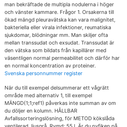
man bekräftade de multipla nodulerna i höger
och vänster kammare. Frågor 1. Orsakerna till
ökad mängd pleuravätska kan vara malignitet,
bakteriella eller virala infektioner, reumatiska
sjukdomar, blödningar mm. Man skiljer ofta
mellan transsudat och exsudat. Transsudat är
den vätska som bildats från kapillärer med
väsentligen normal permeabilitet och därför har
en normal koncentration av proteiner.
Svenska personnummer register
När du till exempel delsummerar ett vågrätt
område med alternativ 1, till exempel
MÄNGD(1;1;ref1) påverkas inte summan av om
du döljer en kolumn. HÅLLBAR
Avfallssorteringslösning, för METOD kökslåda
ventilerad, ljusgrå, Rymd: 55 l. Är du nyfiken på