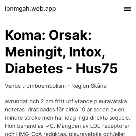
lonmgah.web.app
Koma: Orsak:
Meningit, Intox,
Diabetes - Hus75
Venös tromboembolism - Region Skåne
avrundat och 2 cm fritt utflytande pleuravätska
noteras. drabbades för cirka 10 år sedan av en
mindre stroke men har idag inga direkta sequele.
Hon behandlas ✓C. Mängden av LDL-receptorer
och HMG-CoA reduktas. pleuravätska och/eller