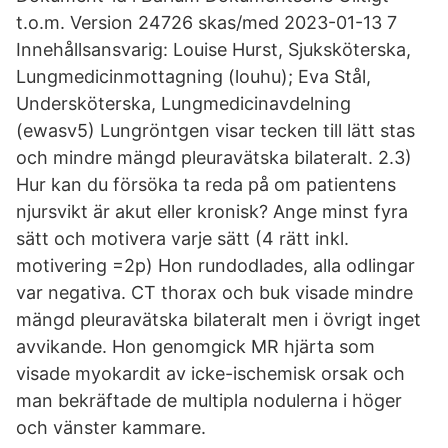
t.o.m. Version 24726 skas/med 2023-01-13 7
Innehållsansvarig: Louise Hurst, Sjuksköterska,
Lungmedicinmottagning (louhu); Eva Stål,
Undersköterska, Lungmedicinavdelning
(ewasv5) Lungröntgen visar tecken till lätt stas
och mindre mängd pleuravätska bilateralt. 2.3)
Hur kan du försöka ta reda på om patientens
njursvikt är akut eller kronisk? Ange minst fyra
sätt och motivera varje sätt (4 rätt inkl.
motivering =2p) Hon rundodlades, alla odlingar
var negativa. CT thorax och buk visade mindre
mängd pleuravätska bilateralt men i övrigt inget
avvikande. Hon genomgick MR hjärta som
visade myokardit av icke-ischemisk orsak och
man bekräftade de multipla nodulerna i höger
och vänster kammare.