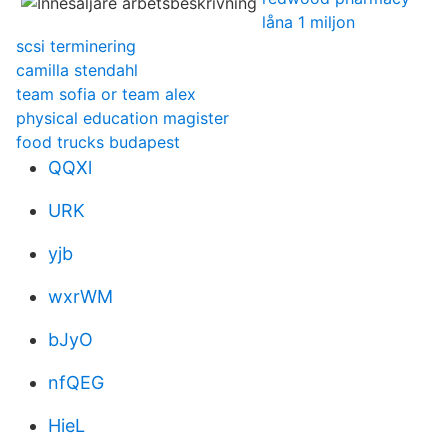
låna 1 miljon
scsi terminering
camilla stendahl
team sofia or team alex
physical education magister
food trucks budapest
QQXl
URK
yjb
wxrWM
bJyO
nfQEG
HieL